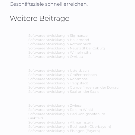
Geschäftsziele schnell erreichen.
Weitere Beiträge
Softwareentwicklung in
Sigmarszell
Softwareentwicklung in
Hallerndorf
Softwareentwicklung in
Rothenbuch
Softwareentwicklung in
Neustadt bei Coburg
Softwareentwicklung in
Wilhelmsthal
Softwareentwicklung in
Ornbau
Softwareentwicklung in
Ustersbach
Softwareentwicklung in
Großenseebach
Softwareentwicklung in
Röhrmoos
Softwareentwicklung in
Trappstadt
Softwareentwicklung in
Gundelfingen an der Donau
Softwareentwicklung in
Saal an der Saale
Softwareentwicklung in
Zwiesel
Softwareentwicklung in
Reit im Winkl
Softwareentwicklung in
Bad Königshofen im
Grabfeld
Softwareentwicklung in
Altmannstein
Softwareentwicklung in
Buchbach (Oberbayern)
Softwareentwicklung in
Eisingen (Bayern)