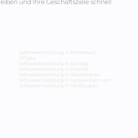
iben und Ihre Geschäftsziele schnell
Softwareentwicklung in
Röthenbach
(Allgäu)
Softwareentwicklung in
Salzweg
Softwareentwicklung in
Unterreit
Softwareentwicklung in
Neureichenau
Softwareentwicklung in
Langweid am Lech
Softwareentwicklung in
Marktleugast