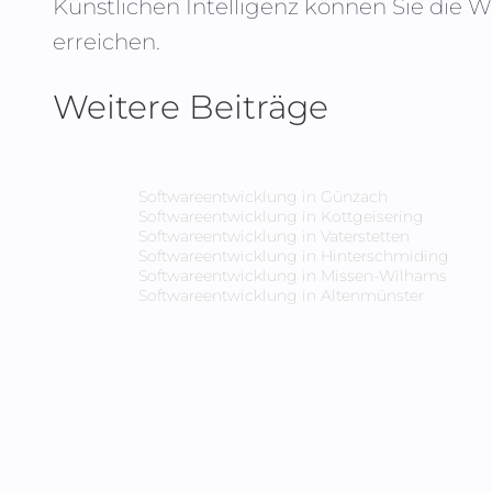
Künstlichen Intelligenz können Sie die 
erreichen.
Weitere Beiträge
Softwareentwicklung in
Günzach
Softwareentwicklung in
Kottgeisering
Softwareentwicklung in
Vaterstetten
Softwareentwicklung in
Hinterschmiding
Softwareentwicklung in
Missen-Wilhams
Softwareentwicklung in
Altenmünster