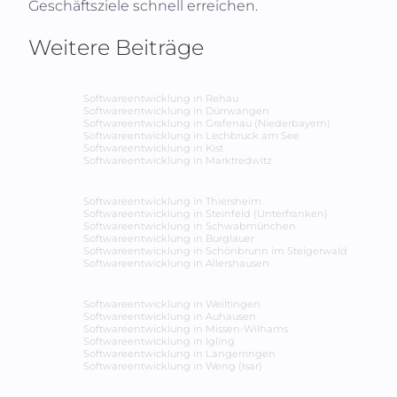
Geschäftsziele schnell erreichen.
Weitere Beiträge
Softwareentwicklung in
Rehau
Softwareentwicklung in
Dürrwangen
Softwareentwicklung in
Grafenau (Niederbayern)
Softwareentwicklung in
Lechbruck am See
Softwareentwicklung in
Kist
Softwareentwicklung in
Marktredwitz
Softwareentwicklung in
Thiersheim
Softwareentwicklung in
Steinfeld (Unterfranken)
Softwareentwicklung in
Schwabmünchen
Softwareentwicklung in
Burglauer
Softwareentwicklung in
Schönbrunn im Steigerwald
Softwareentwicklung in
Allershausen
Softwareentwicklung in
Weiltingen
Softwareentwicklung in
Auhausen
Softwareentwicklung in
Missen-Wilhams
Softwareentwicklung in
Igling
Softwareentwicklung in
Langerringen
Softwareentwicklung in
Weng (Isar)