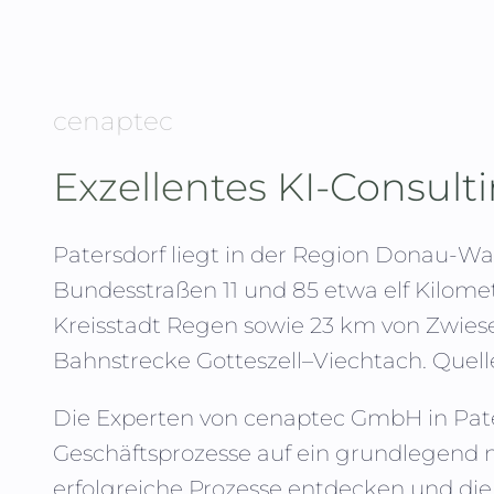
cenaptec
Exzellentes KI-Consult
Patersdorf liegt in der Region Donau-Wa
Bundesstraßen 11 und 85 etwa elf Kilome
Kreisstadt Regen sowie 23 km von Zwiese
Bahnstrecke Gotteszell–Viechtach.
Quell
Die Experten von
cenaptec GmbH
in
Pat
Geschäftsprozesse auf ein grundlegend 
erfolgreiche Prozesse entdecken und die