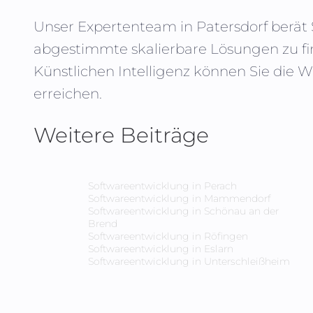
Unser Expertenteam in
Patersdorf
berät 
abgestimmte skalierbare Lösungen zu fi
Künstlichen Intelligenz können Sie die 
erreichen.
Weitere Beiträge
Softwareentwicklung in
Perach
Softwareentwicklung in
Mammendorf
Softwareentwicklung in
Schönau an der
Brend
Softwareentwicklung in
Röfingen
Softwareentwicklung in
Eslarn
Softwareentwicklung in
Unterschleißheim