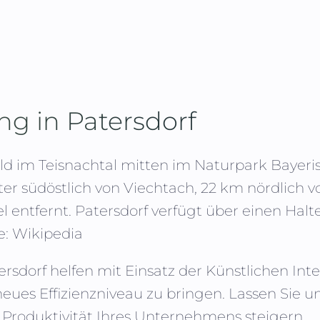
ing in
Patersdorf
ld im Teisnachtal mitten im Naturpark Bayeri
ter südöstlich von Viechtach, 22 km nördlich 
l entfernt. Patersdorf verfügt über einen Ha
e: Wikipedia
ersdorf
helfen mit Einsatz der Künstlichen Intel
neues Effizienzniveau zu bringen. Lassen Si
 Produktivität Ihres Unternehmens steigern.