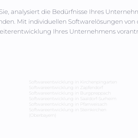
Sie, analysiert die Bedürfnisse Ihres Untern
nden. Mit individuellen Softwarelösungen vo
Weiterentwicklung Ihres Unternehmens vorantre
Softwareentwicklung in
Kirchenpingarten
Softwareentwicklung in
Zapfendorf
Softwareentwicklung in
Burgpreppach
Softwareentwicklung in
Saaldorf-Surheim
Softwareentwicklung in
Pfarrweisach
Softwareentwicklung in
Steinkirchen
(Oberbayern)