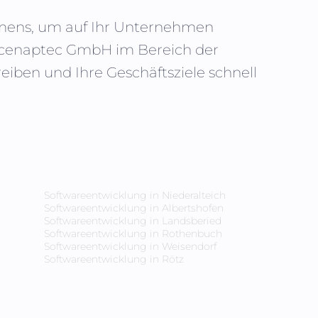
ehmens, um auf Ihr Unternehmen
n cenaptec GmbH im Bereich der
iben und Ihre Geschäftsziele schnell
Softwareentwicklung in
Niederalteich
Softwareentwicklung in
Albertshofen
Softwareentwicklung in
Landsberied
Softwareentwicklung in
Rothenbuch
Softwareentwicklung in
Weisendorf
Softwareentwicklung in
Rötz