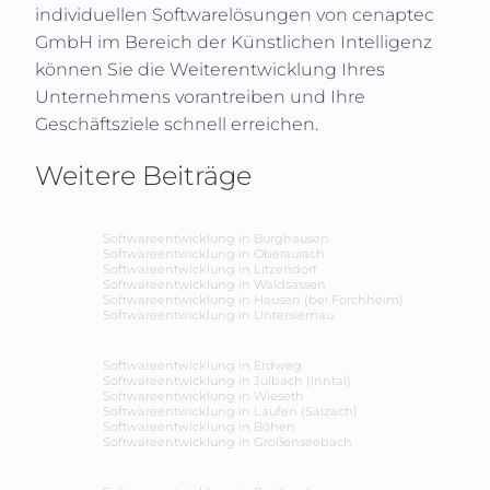
individuellen Softwarelösungen von cenaptec
GmbH im Bereich der Künstlichen Intelligenz
können Sie die Weiterentwicklung Ihres
Unternehmens vorantreiben und Ihre
Geschäftsziele schnell erreichen.
Weitere Beiträge
Softwareentwicklung in
Burghausen
Softwareentwicklung in
Oberaurach
Softwareentwicklung in
Litzendorf
Softwareentwicklung in
Waldsassen
Softwareentwicklung in
Hausen (bei Forchheim)
Softwareentwicklung in
Untersiemau
Softwareentwicklung in
Erdweg
Softwareentwicklung in
Julbach (Inntal)
Softwareentwicklung in
Wieseth
Softwareentwicklung in
Laufen (Salzach)
Softwareentwicklung in
Böhen
Softwareentwicklung in
Großenseebach