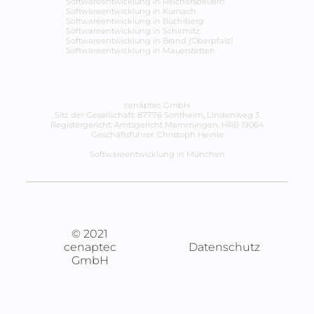
Softwareentwicklung in
Reichersbeuern
Softwareentwicklung in
Kürnach
Softwareentwicklung in
Büchlberg
Softwareentwicklung in
Schirmitz
Softwareentwicklung in
Brand (Oberpfalz)
Softwareentwicklung in
Mauerstetten
cenaptec GmbH
Sitz der Gesellschaft: 87776 Sontheim, Lindenweg 3
Registergericht: Amtsgericht Memmingen, HRB 19064
Geschäftsführer: Christoph Heinle
Softwareentwicklung in München
© 2021
cenaptec
Datenschutz
GmbH