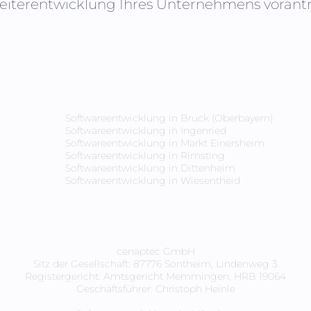
Weiterentwicklung Ihres Unternehmens vorantre
Softwareentwicklung in
Bruck (Oberbayern)
Softwareentwicklung in
Ingenried
Softwareentwicklung in
Markt Einersheim
Softwareentwicklung in
Rimsting
Softwareentwicklung in
Dittenheim
Softwareentwicklung in
Wiesentheid
cenaptec GmbH
Sitz der Gesellschaft: 87776 Sontheim, Lindenweg 3
Registergericht: Amtsgericht Memmingen, HRB 19064
Geschäftsführer: Christoph Heinle