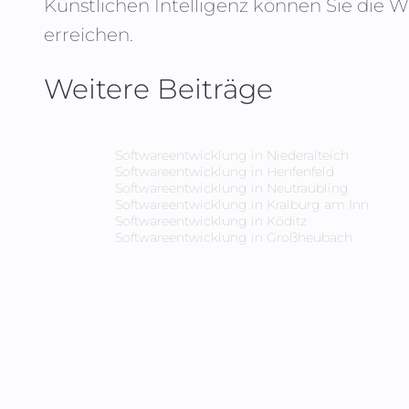
Künstlichen Intelligenz können Sie die 
erreichen.
Weitere Beiträge
Softwareentwicklung in
Niederalteich
Softwareentwicklung in
Henfenfeld
Softwareentwicklung in
Neutraubling
Softwareentwicklung in
Kraiburg am Inn
Softwareentwicklung in
Köditz
Softwareentwicklung in
Großheubach