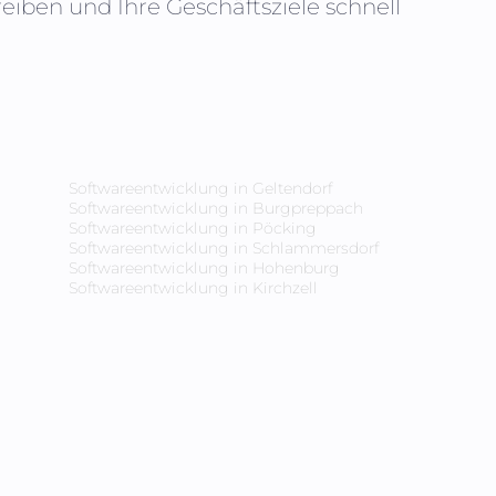
iben und Ihre Geschäftsziele schnell
Softwareentwicklung in
Geltendorf
Softwareentwicklung in
Burgpreppach
Softwareentwicklung in
Pöcking
Softwareentwicklung in
Schlammersdorf
Softwareentwicklung in
Hohenburg
Softwareentwicklung in
Kirchzell