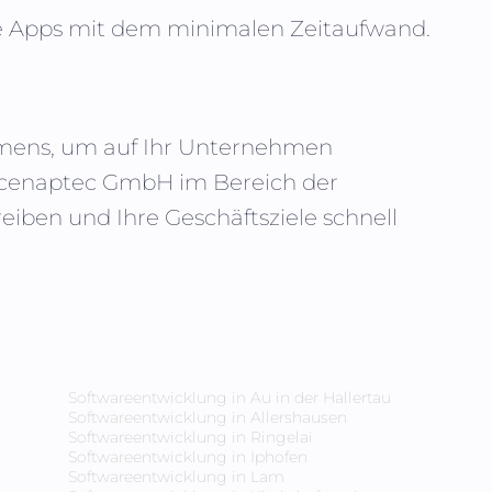
te Apps mit dem minimalen Zeitaufwand.
ehmens, um auf Ihr Unternehmen
n cenaptec GmbH im Bereich der
iben und Ihre Geschäftsziele schnell
Softwareentwicklung in
Au in der Hallertau
Softwareentwicklung in
Allershausen
Softwareentwicklung in
Ringelai
Softwareentwicklung in
Iphofen
Softwareentwicklung in
Lam