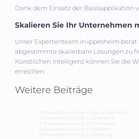
Dank dem Einsatz der Basisapplikation 
Skalieren Sie Ihr Unternehmen m
Unser Expertenteam in
Ippesheim
berät 
abgestimmte skalierbare Lösungen zu fi
Künstlichen Intelligenz können Sie die 
erreichen.
Weitere Beiträge
Softwareentwicklung in
Egg an der Günz
Softwareentwicklung in
Geiselwind
Softwareentwicklung in
Pullenreuth
Softwareentwicklung in
Weißdorf
Softwareentwicklung in
Eurasburg