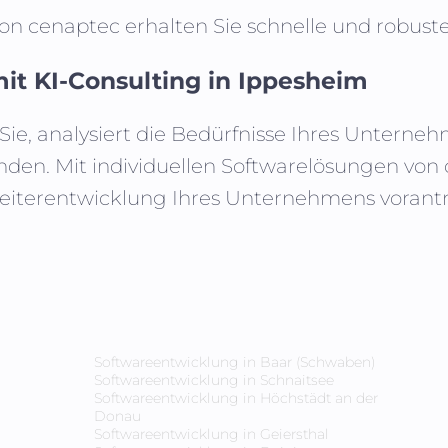
von cenaptec erhalten Sie schnelle und robus
it KI-Consulting in
Ippesheim
Sie, analysiert die Bedürfnisse Ihres Untern
nden. Mit individuellen Softwarelösungen vo
Weiterentwicklung Ihres Unternehmens vorantre
Softwareentwicklung in
Baar (Schwaben)
Softwareentwicklung in
Schnaitsee
Softwareentwicklung in
Höchstädt an der
Donau
Softwareentwicklung in
Geiersthal