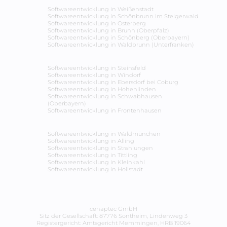
Softwareentwicklung in
Weißenstadt
Softwareentwicklung in
Schönbrunn im Steigerwald
Softwareentwicklung in
Osterberg
Softwareentwicklung in
Brunn (Oberpfalz)
Softwareentwicklung in
Schönberg (Oberbayern)
Softwareentwicklung in
Waldbrunn (Unterfranken)
Softwareentwicklung in
Steinsfeld
Softwareentwicklung in
Windorf
Softwareentwicklung in
Ebersdorf bei Coburg
Softwareentwicklung in
Hohenlinden
Softwareentwicklung in
Schwabhausen
(Oberbayern)
Softwareentwicklung in
Frontenhausen
Softwareentwicklung in
Waldmünchen
Softwareentwicklung in
Alling
Softwareentwicklung in
Strahlungen
Softwareentwicklung in
Tittling
Softwareentwicklung in
Kleinkahl
Softwareentwicklung in
Hollstadt
cenaptec GmbH
Sitz der Gesellschaft: 87776 Sontheim, Lindenweg 3
Registergericht: Amtsgericht Memmingen, HRB 19064