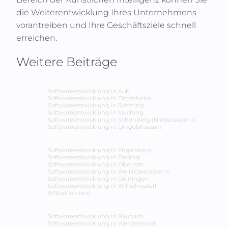
die Weiterentwicklung Ihres Unternehmens
vorantreiben und Ihre Geschäftsziele schnell
erreichen.
Weitere Beiträge
Softwareentwicklung in
Aub
Softwareentwicklung in
Dittenheim
Softwareentwicklung in
Rimsting
Softwareentwicklung in
Salching
Softwareentwicklung in
Schönberg (Niederbayern)
Softwareentwicklung in
Dingolshausen
Softwareentwicklung in
Engelsberg
Softwareentwicklung in
Eresing
Softwareentwicklung in
Oberroth
Softwareentwicklung in
Weil (Oberbayern)
Softwareentwicklung in
Deiningen
Softwareentwicklung in
Wilhelmsdorf
(Mittelfranken)
Softwareentwicklung in
Baunach
Softwareentwicklung in
Wenzenbach