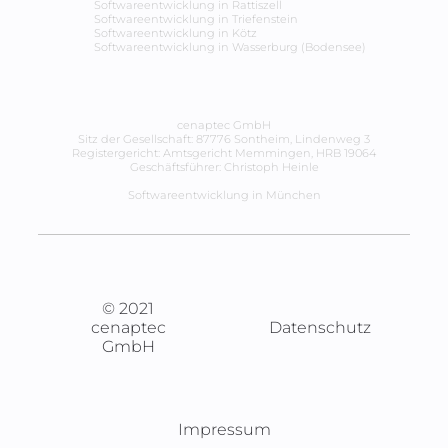
Softwareentwicklung in
Rattiszell
Softwareentwicklung in
Triefenstein
Softwareentwicklung in
Kötz
Softwareentwicklung in
Wasserburg (Bodensee)
cenaptec GmbH
Sitz der Gesellschaft: 87776 Sontheim, Lindenweg 3
Registergericht: Amtsgericht Memmingen, HRB 19064
Geschäftsführer: Christoph Heinle
Softwareentwicklung in München
© 2021
cenaptec
Datenschutz
GmbH
Impressum