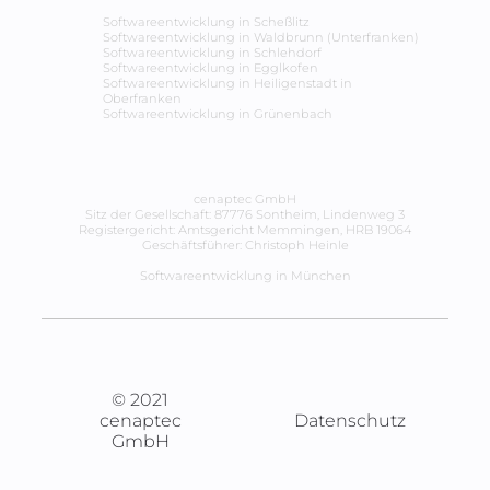
Softwareentwicklung in
Scheßlitz
Softwareentwicklung in
Waldbrunn (Unterfranken)
Softwareentwicklung in
Schlehdorf
Softwareentwicklung in
Egglkofen
Softwareentwicklung in
Heiligenstadt in
Oberfranken
Softwareentwicklung in
Grünenbach
cenaptec GmbH
Sitz der Gesellschaft: 87776 Sontheim, Lindenweg 3
Registergericht: Amtsgericht Memmingen, HRB 19064
Geschäftsführer: Christoph Heinle
Softwareentwicklung in München
© 2021
cenaptec
Datenschutz
GmbH