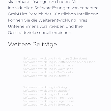
skalierbare Lösungen zu finden. Mit
individuellen Softwarelösungen von cenaptec
GmbH im Bereich der Künstlichen Intelligenz
können Sie die Weiterentwicklung Ihres
Unternehmens vorantreiben und Ihre
Geschäftsziele schnell erreichen.
Weitere Beiträge
Softwareentwicklung in
Harburg (Schwaben)
Softwareentwicklung in
Pfaffenhofen an der Glonn
Softwareentwicklung in
Irchenrieth
Softwareentwicklung in
Wolfersdorf
Softwareentwicklung in
Treffelstein
Softwareentwicklung in
Stettfeld
Softwareentwicklung in
Otzing
Softwareentwicklung in
Spardorf
Softwareentwicklung in
Antdorf
Softwareentwicklung in
Rinchnach
Softwareentwicklung in
Sugenheim
Softwareentwicklung in
Engelsberg