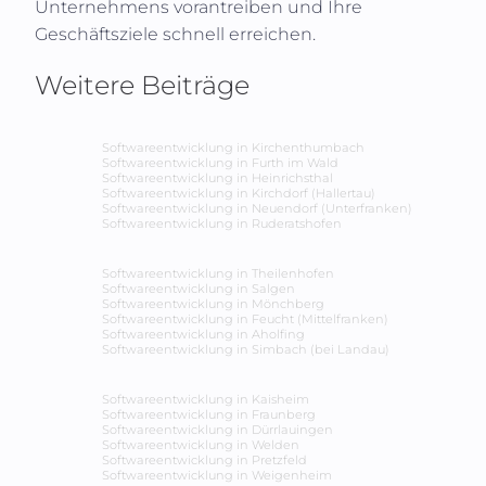
Unternehmens vorantreiben und Ihre
Geschäftsziele schnell erreichen.
Weitere Beiträge
Softwareentwicklung in
Kirchenthumbach
Softwareentwicklung in
Furth im Wald
Softwareentwicklung in
Heinrichsthal
Softwareentwicklung in
Kirchdorf (Hallertau)
Softwareentwicklung in
Neuendorf (Unterfranken)
Softwareentwicklung in
Ruderatshofen
Softwareentwicklung in
Theilenhofen
Softwareentwicklung in
Salgen
Softwareentwicklung in
Mönchberg
Softwareentwicklung in
Feucht (Mittelfranken)
Softwareentwicklung in
Aholfing
Softwareentwicklung in
Simbach (bei Landau)
Softwareentwicklung in
Kaisheim
Softwareentwicklung in
Fraunberg
Softwareentwicklung in
Dürrlauingen
Softwareentwicklung in
Welden
Softwareentwicklung in
Pretzfeld
Softwareentwicklung in
Weigenheim