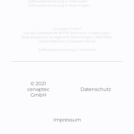
Softwareentwicklung in
Aidhausen
Softwareentwicklung in
Munningen
cenaptec GmbH
Sitz der Gesellschaft: 87776 Sontheim, Lindenweg 3
Registergericht: Amtsgericht Memmingen, HRB 19064
Geschäftsführer: Christoph Heinle
Softwareentwicklung in München
© 2021
cenaptec
Datenschutz
GmbH
Impressum