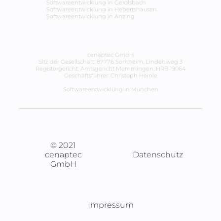
Softwareentwicklung in
Gerolsbach
Softwareentwicklung in
Hebertshausen
Softwareentwicklung in
Anzing
cenaptec GmbH
Sitz der Gesellschaft: 87776 Sontheim, Lindenweg 3
Registergericht: Amtsgericht Memmingen, HRB 19064
Geschäftsführer: Christoph Heinle
Softwareentwicklung in München
© 2021
cenaptec
Datenschutz
GmbH
Impressum