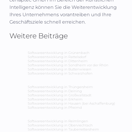
Intelligenz können Sie die Weiterentwicklung
Ihres Unternehmens vorantreiben und Ihre
Geschäftsziele schnell erreichen.
Weitere Beiträge
Softwareentwicklung in
Grünenbach
Softwareentwicklung in
Rattelsdorf
Softwareentwicklung in
Dittenheim
Softwareentwicklung in
Sondheim vor der Rhön
Softwareentwicklung in
Buttenwiesen
Softwareentwicklung in
Schwarzhofen
Softwareentwicklung in
Thüngersheim
Softwareentwicklung in
Deining
Softwareentwicklung in
Großwallstadt
Softwareentwicklung in
Erkheim
Softwareentwicklung in
Hausen (bei Aschaffenburg)
Softwareentwicklung in
Pfreimd
Softwareentwicklung in
Reimlingen
Softwareentwicklung in
Oberviechtach
Softwareentwicklung in
Tauberrettersheim