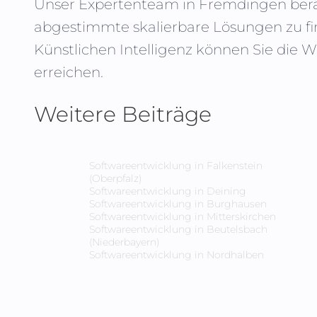
Unser Expertenteam in
Fremdingen
berä
abgestimmte skalierbare Lösungen zu fi
Künstlichen Intelligenz können Sie die 
erreichen.
Weitere Beiträge
Softwareentwicklung in
Falkenstein
(Oberpfalz)
Softwareentwicklung in
Deining
Softwareentwicklung in
Burghausen
Softwareentwicklung in
Mitterskirchen
Softwareentwicklung in
Beutelsbach
(Niederbayern)
Softwareentwicklung in
Nordhalben