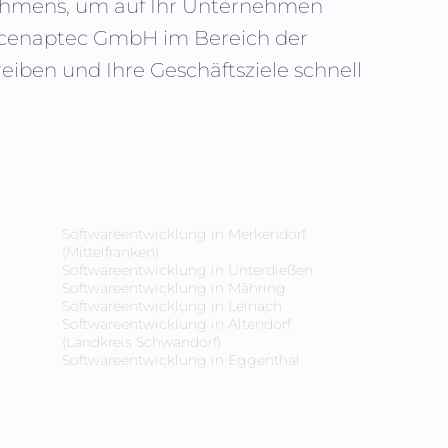
rnehmens, um auf Ihr Unternehmen
n cenaptec GmbH im Bereich der
iben und Ihre Geschäftsziele schnell
Softwareentwicklung in
Merkendorf
(Mittelfranken)
Softwareentwicklung in
Unterdießen
Softwareentwicklung in
Mähring
Softwareentwicklung in
Leinach
Softwareentwicklung in
Altendorf
(Landkreis Schwandorf)
Softwareentwicklung in
Eggenthal