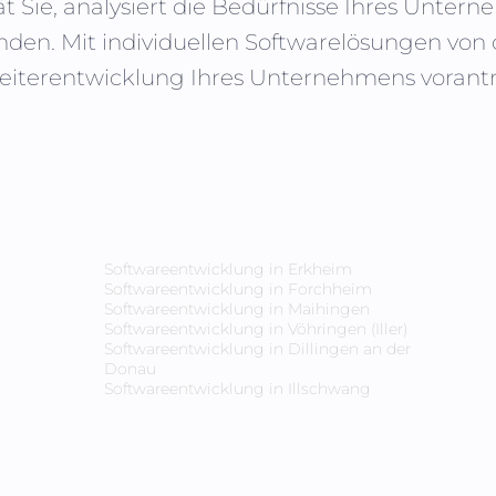
t Sie, analysiert die Bedürfnisse Ihres Unte
nden. Mit individuellen Softwarelösungen vo
Weiterentwicklung Ihres Unternehmens vorantre
Softwareentwicklung in
Erkheim
Softwareentwicklung in
Forchheim
Softwareentwicklung in
Maihingen
Softwareentwicklung in
Vöhringen (Iller)
Softwareentwicklung in
Dillingen an der
Donau
Softwareentwicklung in
Illschwang