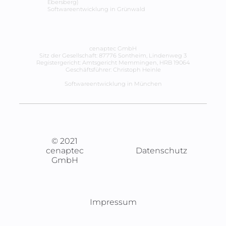
Ebersberg)
Softwareentwicklung in
Grünwald
cenaptec GmbH
Sitz der Gesellschaft: 87776 Sontheim, Lindenweg 3
Registergericht: Amtsgericht Memmingen, HRB 19064
Geschäftsführer: Christoph Heinle
Softwareentwicklung in München
© 2021
cenaptec
Datenschutz
GmbH
Impressum