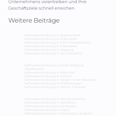
Unternehmens vorantreiben und Ihre
Geschäftsziele schnell erreichen.
Weitere Beiträge
Softwareentwicklung in
Speichersdorf
Softwareentwicklung in
Pullenreuth
Softwareentwicklung in
Furth (Niederbayern)
Softwareentwicklung in
Giebelstadt
Softwareentwicklung in
Happurg
Softwareentwicklung in
Zell (Oberpfalz)
Softwareentwicklung in
Sankt Wolfgang
(Oberbayern)
Softwareentwicklung in
Nittendorf
Softwareentwicklung in
Forstern
Softwareentwicklung in
Weiden in der Oberpfalz
Softwareentwicklung in
Pfaffenhausen
Softwareentwicklung in
Viereth-Trunstadt
Softwareentwicklung in
Heimbuchenthal
Softwareentwicklung in
Söchtenau
Softwareentwicklung in
Gersthofen
Softwareentwicklung in
Legau
Softwareentwicklung in
Emmering (Landkreis