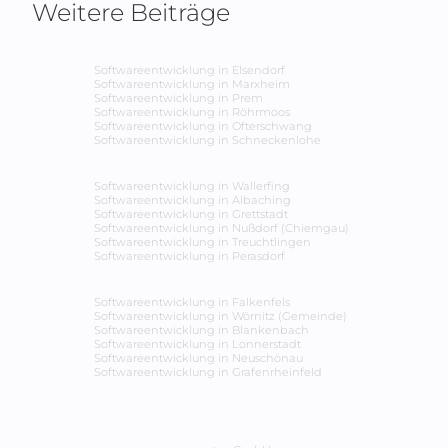
Weitere Beiträge
Softwareentwicklung in
Elsendorf
Softwareentwicklung in
Marxheim
Softwareentwicklung in
Prem
Softwareentwicklung in
Röhrmoos
Softwareentwicklung in
Ofterschwang
Softwareentwicklung in
Schneckenlohe
Softwareentwicklung in
Wallerfing
Softwareentwicklung in
Albaching
Softwareentwicklung in
Grettstadt
Softwareentwicklung in
Nußdorf (Chiemgau)
Softwareentwicklung in
Treuchtlingen
Softwareentwicklung in
Perasdorf
Softwareentwicklung in
Falkenfels
Softwareentwicklung in
Wörnitz (Gemeinde)
Softwareentwicklung in
Blankenbach
Softwareentwicklung in
Lonnerstadt
Softwareentwicklung in
Neuschönau
Softwareentwicklung in
Grafenrheinfeld