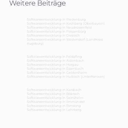
Weitere Beiträge
Softwareentwicklung in
Riedenburg
Softwareentwicklung in
Kirchberg (Oberbayern)
Softwareentwicklung in
Neudrossenfeld
Softwareentwicklung in
Flossenbürg
Softwareentwicklung in
Diebach
Softwareentwicklung in
Westendorf (Landkreis
Augsburg)
Softwareentwicklung in
Feldafing
Softwareentwicklung in
Aidenbach
Softwareentwicklung in
Horgau
Softwareentwicklung in
Essenbach
Softwareentwicklung in
Geldersheim
Softwareentwicklung in
Haibach (Unterfranken)
Softwareentwicklung in
Karsbach
Softwareentwicklung in
Böbrach
Softwareentwicklung in
Seinsheim
Softwareentwicklung in
Ilmmünster
Softwareentwicklung in
Rimsting
Softwareentwicklung in
Lehrberg